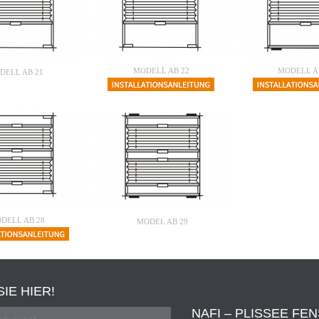
MODELL AB 22
MODELL A
DELL AB 21
DELL AB 28
MODEL AB 29
IE HIER!
NAFI – PLISSEE FE