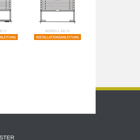
B 23
MODELL AB 26
NSTER