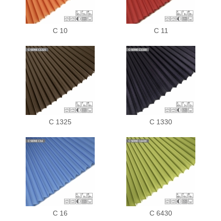
C 10
C 11
C 1325
C 1330
C 16
C 6430