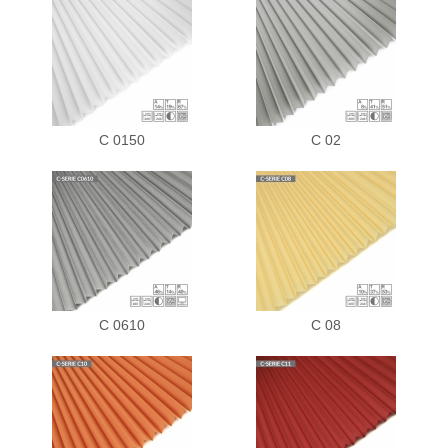
C 0150
C 02
C 0610
C 08